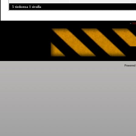
5 tiedostoa 1 sivulla
»
Al
Powered