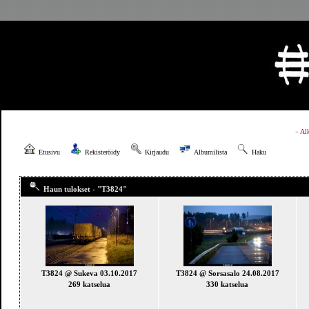
»
Al
Etusivu
Rekisteröidy
Kirjaudu
Albumilista
Haku
Haun tulokset - "T3824"
T3824 @ Sukeva 03.10.2017
T3824 @ Sorsasalo 24.08.2017
269 katselua
330 katselua