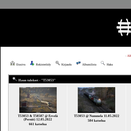
»
Al
Etusivu
Rekisteröidy
Kirjaudu
Albumilista
Haku
Haun tulokset - "T53053"
T53053 & T58587 @ Ervelä
T53053 @ Nummela 11.05.2022
(Perniö) 12.05.2022
584 katselua
661 katselua