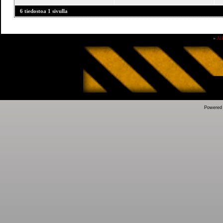
6 tiedostoa 1 sivulla
»
Al
Powered