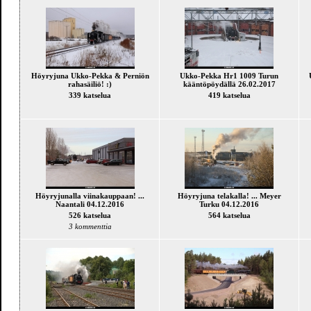
Höyryjuna Ukko-Pekka & Perniön
Ukko-Pekka Hr1 1009 Turun
rahasäiliö! :)
kääntöpöydällä 26.02.2017
339 katselua
419 katselua
Höyryjunalla viinakauppaan! ...
Höyryjuna telakalla! ... Meyer
Naantali 04.12.2016
Turku 04.12.2016
526 katselua
564 katselua
3 kommenttia