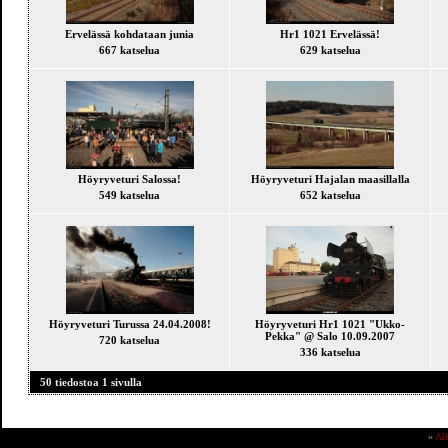
Ervelässä kohdataan junia
Hr1 1021 Ervelässä!
667 katselua
629 katselua
Höyryveturi Salossa!
Höyryveturi Hajalan maasillalla
549 katselua
652 katselua
Höyryveturi Turussa 24.04.2008!
Höyryveturi Hr1 1021 "Ukko-
Pekka" @ Salo 10.09.2007
720 katselua
336 katselua
50 tiedostoa 1 sivulla
»
Al