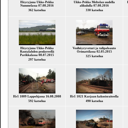
Höyryjuna Ukko-Pekka
Ukko-Pekka Meltolan uudella
Nummelassa 07.08.2016
alikululla 07.08.2016
362 katselua
330 katselua
Höyryjuna Ukko-Pekka
Vesihöyryveturi ja tulipaloauto
Rautalahden penkereellä
Orimattilassa 02.05.2015
Parikkalassa 08.07.2015
325 katselua
297 katselua
Hr1 1009 Lappohjassa 16.08.2008
Hr1 1021 Karjaan kaksoisraiteella
592 katselua
490 katselua