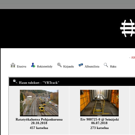
»
Al
Etusivu
Rekisteröidy
Kirjaudu
Albumilista
Haku
Haun tulokset - "VRTrack"
Ratatyökalustoa Pohjankurussa
Etv 900725-0 @ Seinäjoki
20.10.2018
06.07.2018
457 katselua
273 katselua