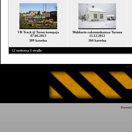
VR Track @ Turun konepaja
Muhkurin rakennuskantaa Turussa
07.06.2013
15.12.2012
389 katselua
366 katselua
12 tiedostoa 1 sivulla
»
Al
Powered