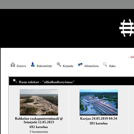
»
Al
Etusivu
Rekisteröidy
Kirjaudu
Albumilista
Haku
Haun tulokset - "alikulkusiltatyömaa"
Rahkolan raakapuuterminaali @
Karjaa 24.05.2019 04:34
Seinäjoki 12.05.2023
383 katselua
692 katselua
3 kommenttia