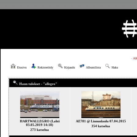
»
Al
Etusivu
Rekisteröidy
Kirjaudu
Albumilista
Haku
Haun tulokset - "allegro"
HARTWALLEGRO (Lahti
AE781 @ Linnunlaulu 07.04.2015
03.05.2019 14:18)
354 katselua
273 katselua