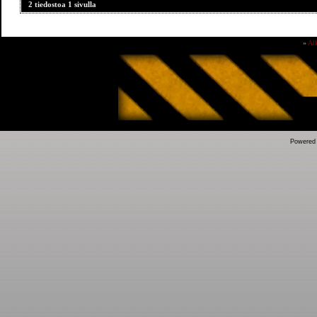
2 tiedostoa 1 sivulla
»
Al
Powered