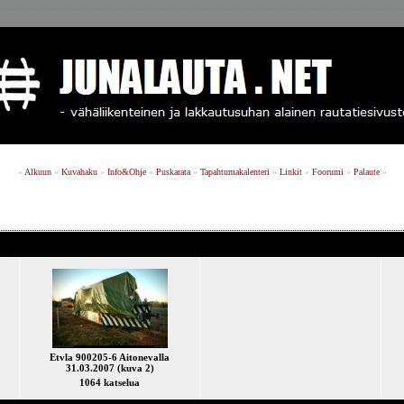
»
Alkuun
»
Kuvahaku
»
Info&Ohje
»
Puskarata
»
Tapahtumakalenteri
»
Linkit
»
Foorumi
»
Palaute
»
Etvla 900205-6 Aitonevalla
31.03.2007 (kuva 2)
1064 katselua