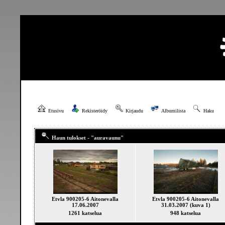
Etusivu
Rekisteröidy
Kirjaudu
Albumilista
Haku
Haun tulokset - "auravaunu"
Etvla 900205-6 Aitonevalla
Etvla 900205-6 Aitonevalla
17.06.2007
31.03.2007 (kuva 1)
1261 katselua
948 katselua