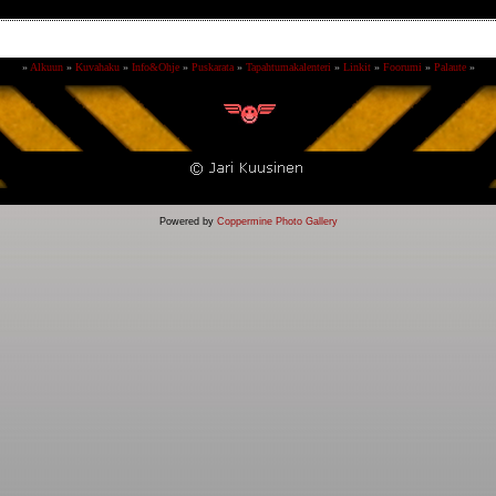
»
Alkuun
»
Kuvahaku
»
Info&Ohje
»
Puskarata
»
Tapahtumakalenteri
»
Linkit
»
Foorumi
»
Palaute
»
Powered by
Coppermine Photo Gallery