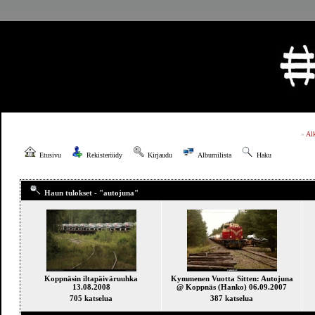
»
Al
Etusivu
Rekisteröidy
Kirjaudu
Albumilista
Haku
Haun tulokset - "autojuna"
Koppnäsin iltapäiväruuhka
Kymmenen Vuotta Sitten: Autojuna
13.08.2008
@ Koppnäs (Hanko) 06.09.2007
705 katselua
387 katselua