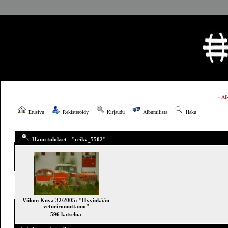
»
Al
Etusivu
Rekisteröidy
Kirjaudu
Albumilista
Haku
Haun tulokset - "ceikv_5502"
Viikon Kuva 32/2005: "Hyvinkään
veturiromuttamo"
596 katselua