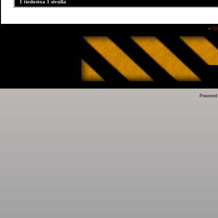
1 tiedostoa 1 sivulla
»
Al
Powered