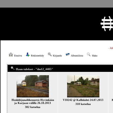
»
Al
Etusivu
Rekisteröidy
Kirjaudu
Albumilista
Haku
Haun tulokset - "dm12_4405"
Henkilöjunaliikennettä Hyvinkään
V10242 @ Kallislahti 24.07.2013
K
ja Karjaan välillä 26.10.2013
310 katselua
302 katselua