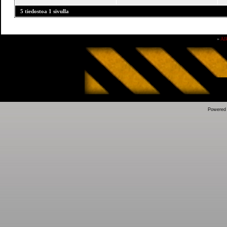
5 tiedostoa 1 sivulla
»
Al
Powered