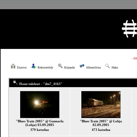
»
Al
Etusivu
Rekisteröidy
Kirjaudu
Albumilista
Haku
Haun tulokset - "dm7_4163"
"Blues Train 2005" @ Gunnarla
"Blues Train 2005" @ Lohja
(Lohja) 03.09.2005
02.09.2005
379 katselua
473 katselua