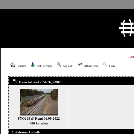
»
Al
Etusivu
Rekisteröidy
Kirjaudu
Albumilista
Haku
Haun tulokset - "dr16_2806"
PYO269 @ Kemi 06.09.2022
306 katselua
1 tiedostoa 1 sivulla