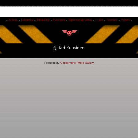
»
Alkuun
»
Kuvahaku
»
Info&Ohje
»
Puskarata
»
Tapahtumakalenteri
»
Linkit
»
Foorumi
»
Palaute
»
Powered by
Coppermine Photo Gallery