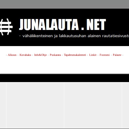
»
Alkuun
»
Kuvahaku
»
Info&Ohje
»
Puskarata
»
Tapahtumakalenteri
»
Linkit
»
Foorumi
»
Palaute
»