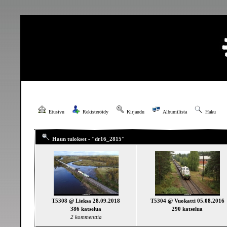
Etusivu
Rekisteröidy
Kirjaudu
Albumilista
Haku
Haun tulokset - "dr16_2815"
T5308 @ Lieksa 28.09.2018
T5304 @ Vuokatti 05.08.2016
386 katselua
290 katselua
2 kommenttia