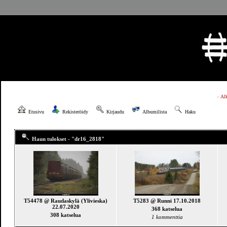
»
Al
Etusivu
Rekisteröidy
Kirjaudu
Albumilista
Haku
Haun tulokset - "dr16_2818"
T54478 @ Raudaskylä (Ylivieska)
T5283 @ Runni 17.10.2018
22.07.2020
368 katselua
308 katselua
1 kommenttia