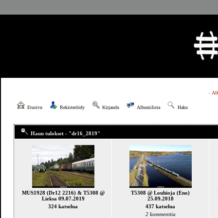
»
Al
Etusivu
Rekisteröidy
Kirjaudu
Albumilista
Haku
Haun tulokset - "dr16_2819"
MUS1928 (Dr12 2216) & T5308 @
T5308 @ Louhioja (Eno)
Lieksa 09.07.2019
25.09.2018
324 katselua
437 katselua
2 kommenttia