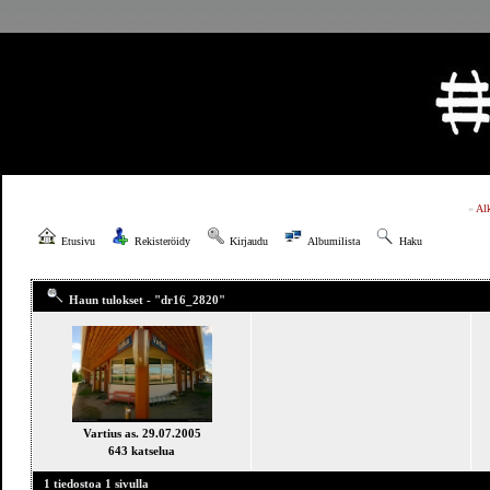
»
Al
Etusivu
Rekisteröidy
Kirjaudu
Albumilista
Haku
Haun tulokset - "dr16_2820"
Vartius as. 29.07.2005
643 katselua
1 tiedostoa 1 sivulla