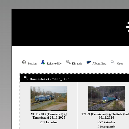
Etusivu
Rekisteröidy
Kirjaudu
Albumilista
Haku
Haun tulokset - "dr18_106"
VET17203 (Fenniarail) @
T7169 (Fenniarail) @ Tottola (Sal
Tammisaari 24.10.2025
30.11.2024
287 katselua
657 katselua
2 kommenttia