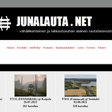
»
Alkuun
»
Kuvahaku
»
Info&Ohje
»
Puskarata
»
Tapahtumakalenteri
»
Linkit
»
Foorumi
»
Palaute
»
o)
T7131 (FENNIARAIL) @ Kaipola
T7011 (Fenniarail) @ Soinlahti
26.07.2022
02.08.2021
261 katselua
328 katselua