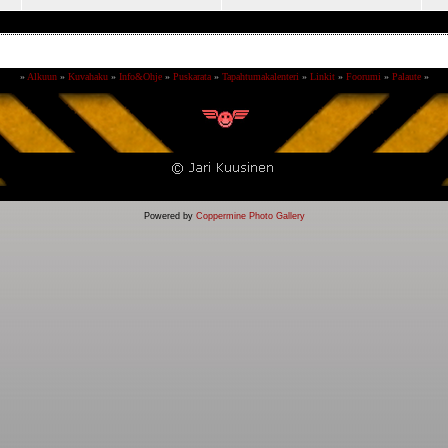
»
Alkuun
»
Kuvahaku
»
Info&Ohje
»
Puskarata
»
Tapahtumakalenteri
»
Linkit
»
Foorumi
»
Palaute
»
Powered by
Coppermine Photo Gallery