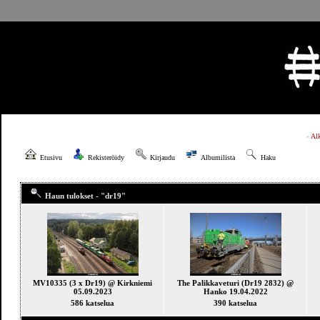
»
Al
Etusivu
Rekisteröidy
Kirjaudu
Albumilista
Haku
Haun tulokset - "dr19"
MV10335 (3 x Dr19) @ Kirkniemi
The Palikkaveturi (Dr19 2832) @
05.09.2023
Hanko 19.04.2022
586 katselua
390 katselua