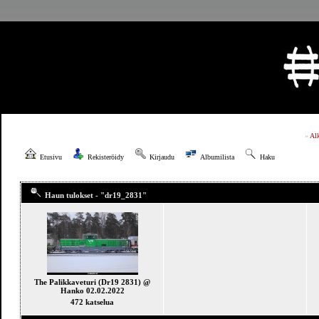
»
Al
Etusivu
Rekisteröidy
Kirjaudu
Albumilista
Haku
Haun tulokset - "dr19_2831"
The Palikkaveturi (Dr19 2831) @
Hanko 02.02.2022
472 katselua