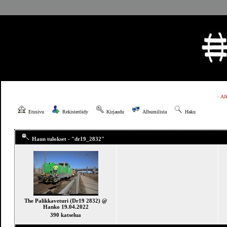
»
Al
Etusivu
Rekisteröidy
Kirjaudu
Albumilista
Haku
Haun tulokset - "dr19_2832"
The Palikkaveturi (Dr19 2832) @
Hanko 19.04.2022
390 katselua