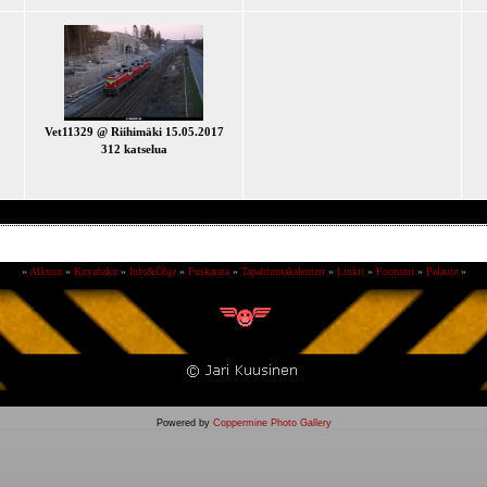
Vet11329 @ Riihimäki 15.05.2017
312 katselua
»
Alkuun
»
Kuvahaku
»
Info&Ohje
»
Puskarata
»
Tapahtumakalenteri
»
Linkit
»
Foorumi
»
Palaute
»
Powered by
Coppermine Photo Gallery