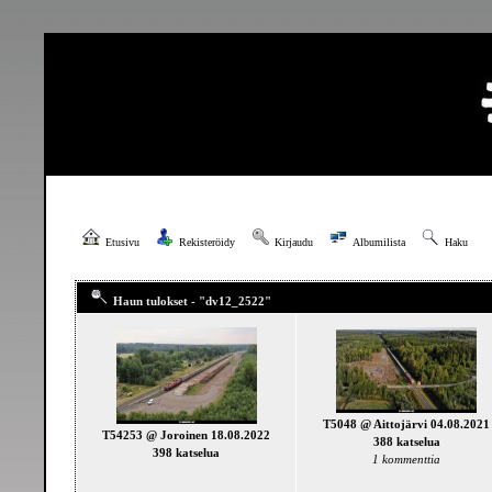
Etusivu
Rekisteröidy
Kirjaudu
Albumilista
Haku
Haun tulokset - "dv12_2522"
T5048 @ Aittojärvi 04.08.2021
T54253 @ Joroinen 18.08.2022
388 katselua
398 katselua
1 kommenttia