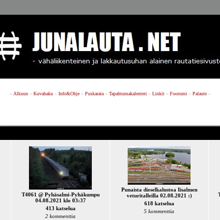
»
Alkuun
»
Kuvahaku
»
Info&Ohje
»
Puskarata
»
Tapahtumakalenteri
»
Linkit
»
Foorumi
»
Palaute
»
Punaista dieselkalustoa Iisalmen
T4061 @ Pyhäsalmi-Pyhäkumpu
veturitalleilla 02.08.2021 :)
04.08.2021 klo 03:37
618 katselua
413 katselua
5 kommenttia
2 kommenttia