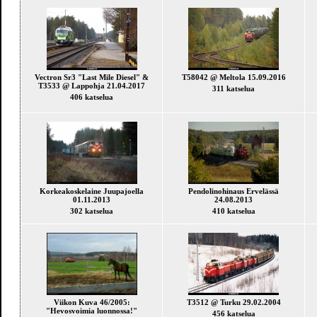
Vectron Sr3 "Last Mile Diesel" &
T58042 @ Meltola 15.09.2016
T3533 @ Lappohja 21.04.2017
311 katselua
406 katselua
Korkeakoskelaine Juupajoella
Pendolinohinaus Ervelässä
01.11.2013
24.08.2013
302 katselua
410 katselua
Viikon Kuva 46/2005:
T3512 @ Turku 29.02.2004
"Hevosvoimia luonnossa!"
456 katselua