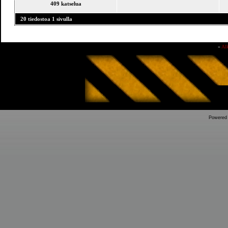
409 katselua
20 tiedostoa 1 sivulla
»
Al
Powered