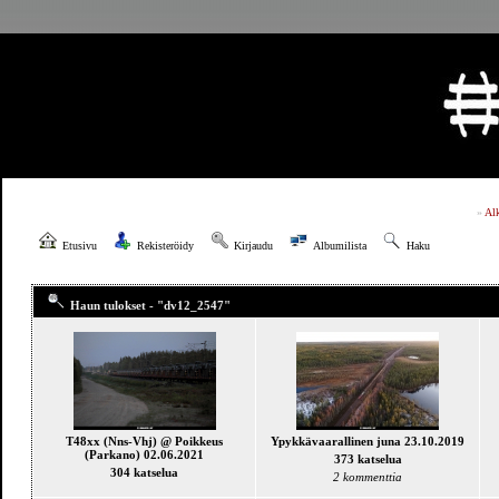
»
Al
Etusivu
Rekisteröidy
Kirjaudu
Albumilista
Haku
Haun tulokset - "dv12_2547"
T48xx (Nns-Vhj) @ Poikkeus
Ypykkävaarallinen juna 23.10.2019
(Parkano) 02.06.2021
373 katselua
304 katselua
2 kommenttia