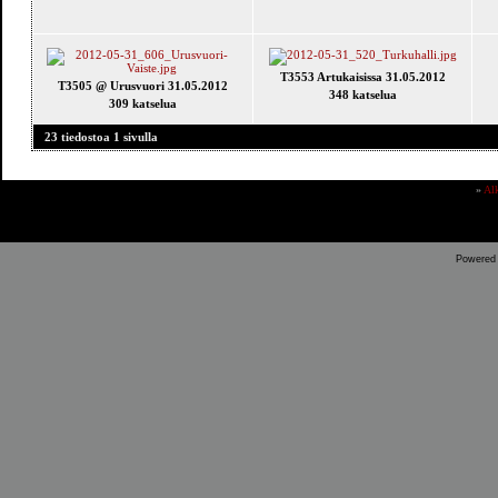
T3553 Artukaisissa 31.05.2012
T3505 @ Urusvuori 31.05.2012
348 katselua
309 katselua
23 tiedostoa 1 sivulla
»
Al
Powered