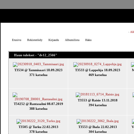
»
Al
Etusivu
Rekisteröidy
Kirjaudu
Albumilista
Haku
Haun tulokset - "dv12_2566"
T3534 @ Tammisaari 18.09.2023
T3533 @ Lappohja 18.09.2023
M
371 katselua
469 katselua
T3553 @ Raisio 13.11.2018
T54252 @ Rantasalmi 08.07.2019
394 katselua
388 katselua
T3505 @ Turku 22.02.2013
T3553 @ Ihala 22.02.2013
V
378 katselua
304 katselua