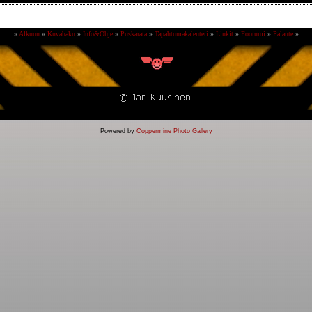
»
Alkuun
»
Kuvahaku
»
Info&Ohje
»
Puskarata
»
Tapahtumakalenteri
»
Linkit
»
Foorumi
»
Palaute
»
Powered by
Coppermine Photo Gallery