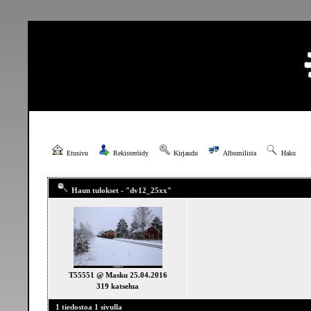
Etusivu
Rekisteröidy
Kirjaudu
Albumilista
Haku
Haun tulokset - "dv12_25xx"
T55551 @ Masku 25.04.2016
319 katselua
1 tiedostoa 1 sivulla