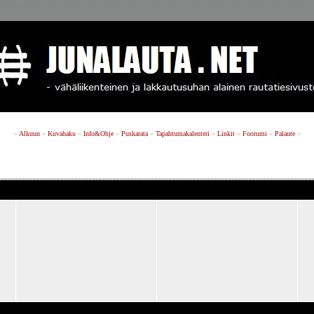
»
Alkuun
»
Kuvahaku
»
Info&Ohje
»
Puskarata
»
Tapahtumakalenteri
»
Linkit
»
Foorumi
»
Palaute
»