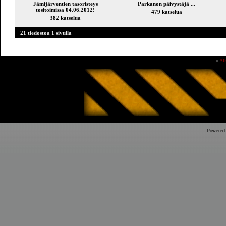
Jämijärventien tasoristeys
Parkanon päivystäjä ...
tositoimissa 04.06.2012!
479 katselua
382 katselua
21 tiedostoa 1 sivulla
»
Al
Powered