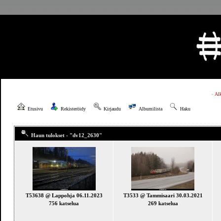
»
Al
Etusivu
Rekisteröidy
Kirjaudu
Albumilista
Haku
Haun tulokset - "dv12_2630"
T53638 @ Lappohja 06.11.2023
T3533 @ Tammisaari 30.03.2021
756 katselua
269 katselua