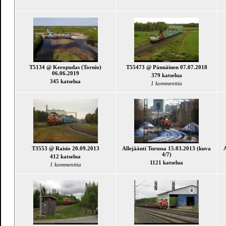
T5134 @ Keropudas (Tornio)
T55473 @ Pännäinen 07.07.2018
06.06.2019
379 katselua
345 katselua
1 kommenttia
T3553 @ Raisio 20.09.2013
Allejäänti Turussa 15.03.2013 (kuva
4/7)
412 katselua
1121 katselua
1 kommenttia