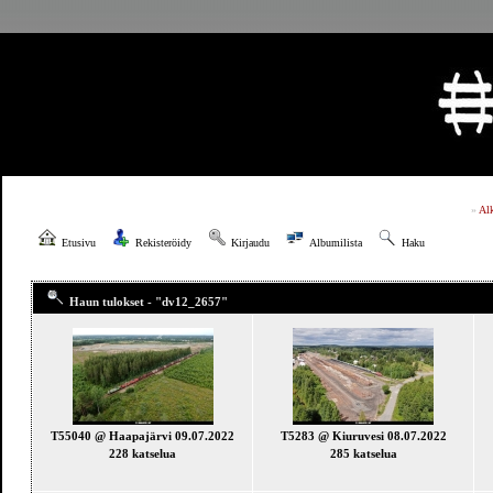
»
Al
Etusivu
Rekisteröidy
Kirjaudu
Albumilista
Haku
Haun tulokset - "dv12_2657"
T55040 @ Haapajärvi 09.07.2022
T5283 @ Kiuruvesi 08.07.2022
228 katselua
285 katselua