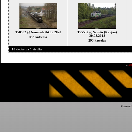
T58532 @ Nummela 04.05.2020
T55532 @ Sannäs (Karjaa)
20.08.2018
438 katselua
293 katselua
10 tiedostoa 1 sivulla
»
Al
Powered