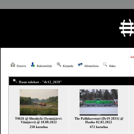
»
Al
Etusivu
Rekisteröidy
Kirjaudu
Albumilista
Haku
Haun tulokset - "dv12_2659"
T4626 @ Ahonkylä (Sysmäjärvi-
The Palikkaveturi (Dr19 2831) @
Viinijärvi) @ 18.08.2022
Hanko 02.02.2022
258 katselua
472 katselua