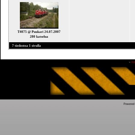
T4075 @ Puukari 24.07.2007
280 katselua
7 tiedostoa 1 sivulla
»
Al
Powered