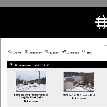
»
Al
Etusivu
Rekisteröidy
Kirjaudu
Albumilista
Haku
Haun tulokset - "dv12_2710"
Ylimääräisten junien ruuhkaa
Flirt #23 @ Salo 10.01.2013
Lohjalla 15.01.2013
418 katselua
406 katselua