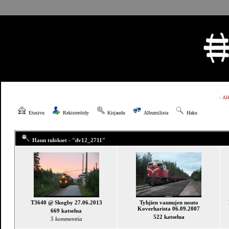
»
Al
Etusivu
Rekisteröidy
Kirjaudu
Albumilista
Haku
Haun tulokset - "dv12_2711"
T3640 @ Skogby 27.06.2013
Tyhjien vaunujen nouto
Koverharista 06.09.2007
669 katselua
522 katselua
5 kommenttia