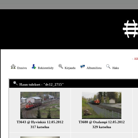
»
Al
Etusivu
Rekisteröidy
Kirjaudu
Albumilista
Haku
Haun tulokset - "dv12_2715"
T3643 @ Hyvinkää 12.05.2012
T3680 @ Otalampi 12.05.2012
317 katselua
329 katselua