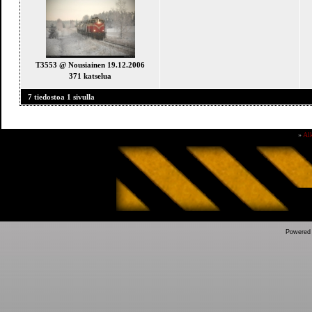
T3553 @ Nousiainen 19.12.2006
371 katselua
7 tiedostoa 1 sivulla
»
Al
Powered