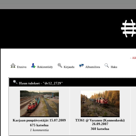
»
Al
Etusivu
Rekisteröidy
Kirjaudu
Albumilista
Haku
Haun tulokset - "dv12_2729"
Karjaan puupäivystäjät 15.07.2009
T3361 @ Varanen (Kannonkoski)
26.09.2007
675 katselua
360 katselua
1 kommenttia