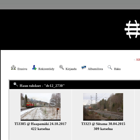
»
Al
Etusivu
Rekisteröidy
Kirjaudu
Albumilista
Haku
Haun tulokset - "dv12_2730"
T53385 @ Haapamäki 24.10.2017
T3323 @ Siitama 30.04.2015
422 katselua
309 katselua