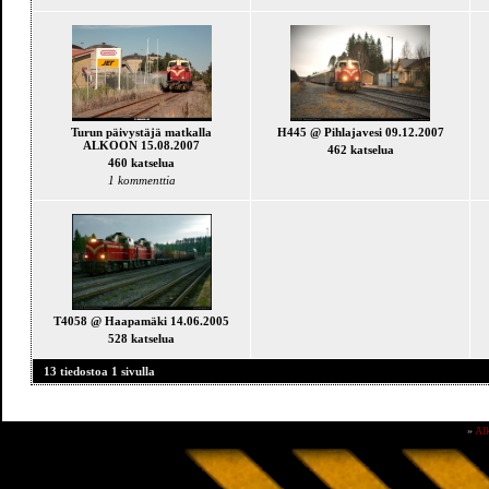
Turun päivystäjä matkalla
H445 @ Pihlajavesi 09.12.2007
ALKOON 15.08.2007
462 katselua
460 katselua
1 kommenttia
T4058 @ Haapamäki 14.06.2005
528 katselua
13 tiedostoa 1 sivulla
»
Al