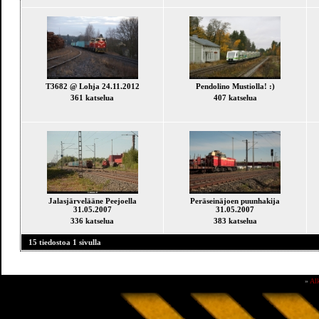
T3682 @ Lohja 24.11.2012
Pendolino Mustiolla! :)
361 katselua
407 katselua
Jalasjärvelääne Peejoella
Peräseinäjoen puunhakija
31.05.2007
31.05.2007
336 katselua
383 katselua
15 tiedostoa 1 sivulla
»
Al