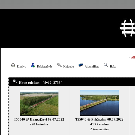
»
Al
Etusivu
Rekisteröidy
Kirjaudu
Albumilista
Haku
Haun tulokset - "dv12_2733"
T55040 @ Haapajärvi 09.07.2022
T55048 @ Pyhäsalmi 08.07.2022
228 katselua
413 katselua
2 kommenttia