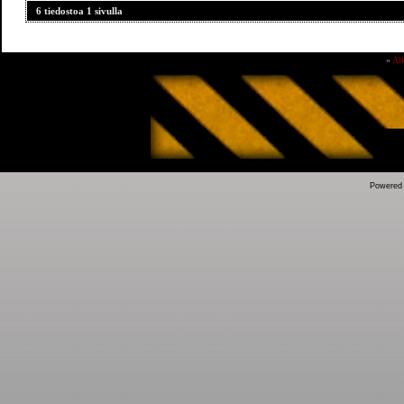
6 tiedostoa 1 sivulla
»
Al
Powered