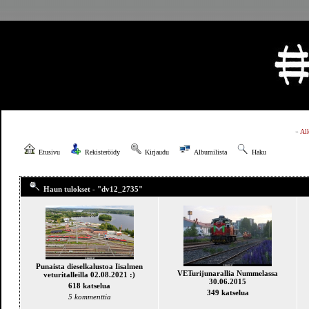
»
Al
Etusivu
Rekisteröidy
Kirjaudu
Albumilista
Haku
Haun tulokset - "dv12_2735"
Punaista dieselkalustoa Iisalmen
VETurijunarallia Nummelassa
veturitalleilla 02.08.2021 :)
30.06.2015
618 katselua
349 katselua
5 kommenttia