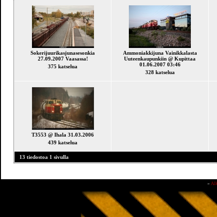
Sokerijuurikasjunasesonkia
Ammoniakkijuna Vainikkalasta
27.09.2007 Vaasassa!
Uuteenkaupunkiin @ Kupittaa
01.06.2007 03:46
375 katselua
328 katselua
T3553 @ Ihala 31.03.2006
439 katselua
13 tiedostoa 1 sivulla
»
Al