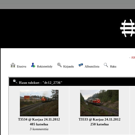
»
Al
Etusivu
Rekisteröidy
Kirjaudu
Albumilista
Haku
Haun tulokset - "dv12_2736"
T3534 @ Karjaa 24.11.2012
T3533 @ Karjaa 24.11.2012
405 katselua
250 katselua
3 kommenttia