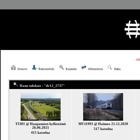
»
Al
Etusivu
Rekisteröidy
Kirjaudu
Albumilista
Haku
Haun tulokset - "dv12_2737"
T3381 @ Haapamäen kyllästämö
MV11993 @ Haimoo 21.12.2020
26.06.2021
517 katselua
415 katselua