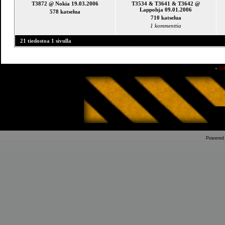
T3872 @ Nokia 19.03.2006
T3534 & T3641 & T3642 @
Lappohja 09.01.2006
578 katselua
710 katselua
1 kommenttia
21 tiedostoa 1 sivulla
»
Al
Powered