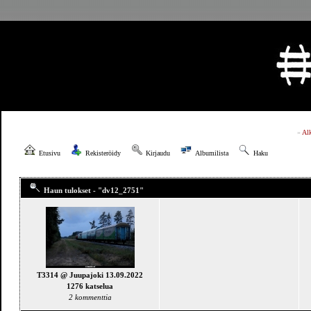
»
Al
Etusivu
Rekisteröidy
Kirjaudu
Albumilista
Haku
Haun tulokset - "dv12_2751"
T3314 @ Juupajoki 13.09.2022
1276 katselua
2 kommenttia