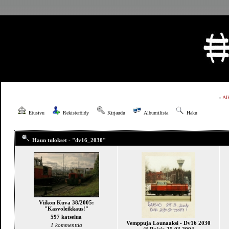
»
Al
Etusivu
Rekisteröidy
Kirjaudu
Albumilista
Haku
Haun tulokset - "dv16_2030"
Viikon Kuva 38/2005:
"Kasvoleikkaus!"
597 katselua
Vemppuja Lounaaksi - Dv16 2030
1 kommenttia