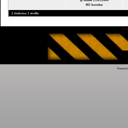
@ Raisio 25.03.2004
482 katselua
2 tiedostoa 1 sivulla
»
Al
Powered