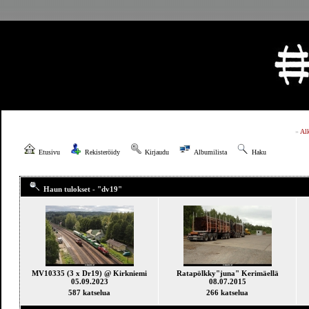
»
Al
Etusivu
Rekisteröidy
Kirjaudu
Albumilista
Haku
Haun tulokset - "dv19"
MV10335 (3 x Dr19) @ Kirkniemi
Ratapölkky"juna" Kerimäellä
05.09.2023
08.07.2015
587 katselua
266 katselua