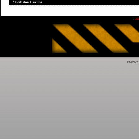
2 tiedostoa 1 sivulla
»
Al
Powered