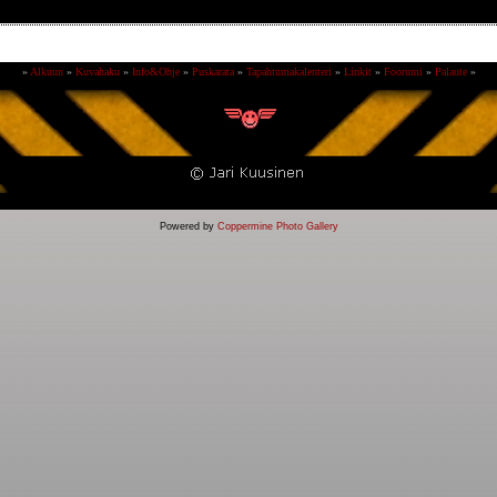
»
Alkuun
»
Kuvahaku
»
Info&Ohje
»
Puskarata
»
Tapahtumakalenteri
»
Linkit
»
Foorumi
»
Palaute
»
Powered by
Coppermine Photo Gallery