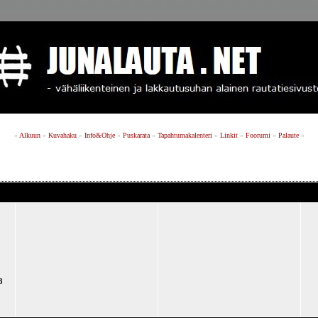
»
Alkuun
»
Kuvahaku
»
Info&Ohje
»
Puskarata
»
Tapahtumakalenteri
»
Linkit
»
Foorumi
»
Palaute
»
3