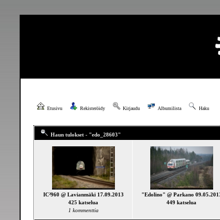
Etusivu
Rekisteröidy
Kirjaudu
Albumilista
Haku
Haun tulokset - "edo_28603"
IC²960 @ Lavianmäki 17.09.2013
"Edolino" @ Parkano 09.05.201
425 katselua
449 katselua
1 kommenttia