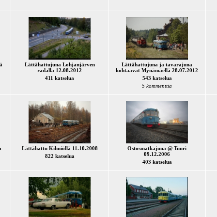
ä
Lättähattujuna Lohjanjärven
Lättähattujuna ja tavarajuna
radalla 12.08.2012
kohtaavat Mynämäellä 28.07.2012
411 katselua
543 katselua
5 kommenttia
a
Lättähattu Kihniöllä 11.10.2008
Ostosmatkajuna @ Tuuri
09.12.2006
822 katselua
403 katselua