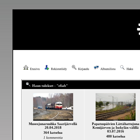
Etusivu
Rekisteröidy
Kirjaudu
Albumilista
Haku
Haun tulokset - "efiab"
Museojunaruuhka Saarijärvellä
Papatuspäivien Lättähattujuna
20.04.2018
Kemijärven ja Isokylän välillä
03.07.2016
364 katselua
480 katselua
1 kommenttia