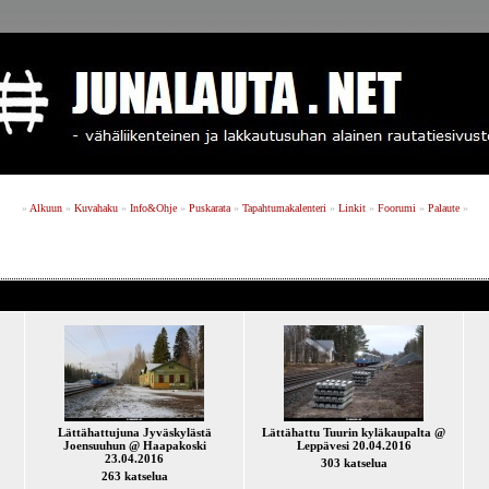
»
Alkuun
»
Kuvahaku
»
Info&Ohje
»
Puskarata
»
Tapahtumakalenteri
»
Linkit
»
Foorumi
»
Palaute
»
Lättähattujuna Jyväskylästä
Lättähattu Tuurin kyläkaupalta @
Joensuuhun @ Haapakoski
Leppävesi 20.04.2016
23.04.2016
303 katselua
263 katselua