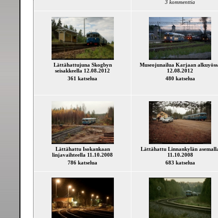
3 kommenttia
Lättähattujuna Skogbyn
Museojunailua Karjaan alkuyöss
seisakkeella 12.08.2012
12.08.2012
361 katselua
480 katselua
Lättähattu Isokankaan
Lättähattu Linnankylän asemall
linjavaihteella 11.10.2008
11.10.2008
786 katselua
683 katselua