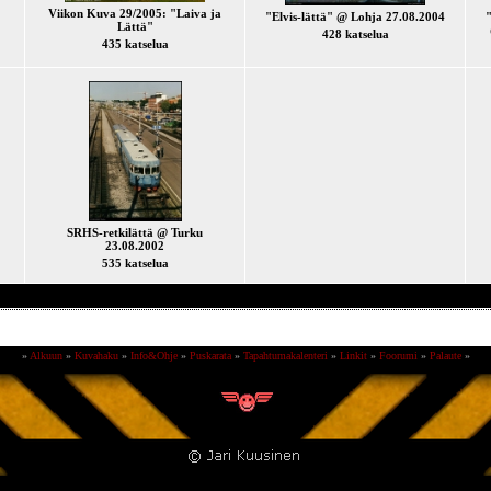
Viikon Kuva 29/2005: "Laiva ja
"Elvis-lättä" @ Lohja 27.08.2004
"
Lättä"
428 katselua
435 katselua
SRHS-retkilättä @ Turku
23.08.2002
535 katselua
»
Alkuun
»
Kuvahaku
»
Info&Ohje
»
Puskarata
»
Tapahtumakalenteri
»
Linkit
»
Foorumi
»
Palaute
»