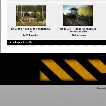
Eit 23104 + Rkt 23808 & Aitoneva
Eit 23104 + Rkt 23808 matkalla
as
Pettukankaalle
1429 katselua
1566 katselua
9 tiedostoa 1 sivulla
»
Al
Powered