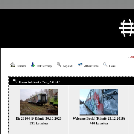
»
Al
Etusivu
Rekisteröidy
Kirjaudu
Albumilista
Haku
Haun tulokset - "eit_23104"
Eit 23104 @ Kihniö 30.10.2020
Welcome Back! (Kihniö 25.12.2018)
391 katselua
440 katselua