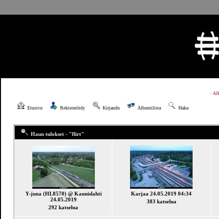
»
Al
Etusivu
Rekisteröidy
Kirjaudu
Albumilista
Haku
Haun tulokset - "flirt"
Y-juna (HL8570) @ Kaunislahti
Karjaa 24.05.2019 04:34
24.05.2019
383 katselua
292 katselua