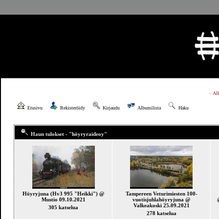
»
Al
Etusivu
Rekisteröidy
Kirjaudu
Albumilista
Haku
Haun tulokset - "höyryraideoy"
Höyryjuna (Hv3 995 "Heikki") @
Tampereen Veturimiesten 100-
Mustio 09.10.2021
vuotisjuhlahöyryjuna @
Valkeakoski 25.09.2021
305 katselua
278 katselua