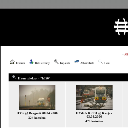
»
Al
Etusivu
Rekisteröidy
Kirjaudu
Albumilista
Haku
Haun tulokset - "h356"
H356 @ Dragsvik 08.04.2006
H356 & IC²131 @ Karjaa
03.04.2006
324 katselua
479 katselua