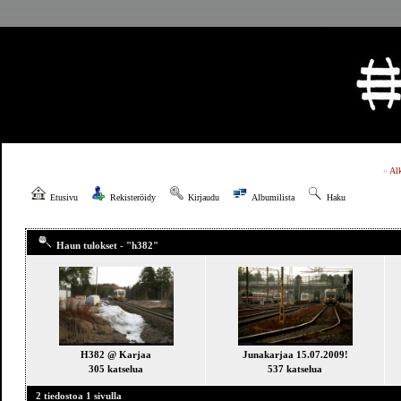
»
Al
Etusivu
Rekisteröidy
Kirjaudu
Albumilista
Haku
Haun tulokset - "h382"
H382 @ Karjaa
Junakarjaa 15.07.2009!
305 katselua
537 katselua
2 tiedostoa 1 sivulla