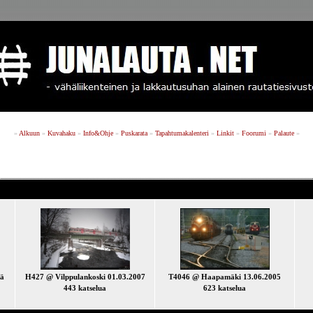
»
Alkuun
»
Kuvahaku
»
Info&Ohje
»
Puskarata
»
Tapahtumakalenteri
»
Linkit
»
Foorumi
»
Palaute
»
sä
H427 @ Vilppulankoski 01.03.2007
T4046 @ Haapamäki 13.06.2005
443 katselua
623 katselua