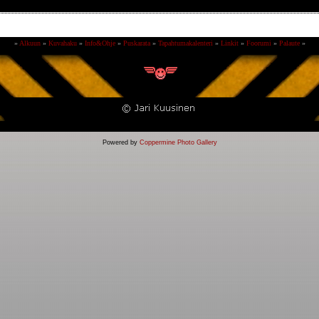
»
Alkuun
»
Kuvahaku
»
Info&Ohje
»
Puskarata
»
Tapahtumakalenteri
»
Linkit
»
Foorumi
»
Palaute
»
Powered by
Coppermine Photo Gallery