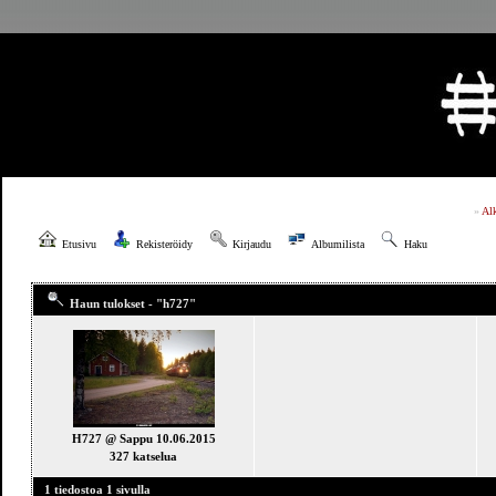
»
Al
Etusivu
Rekisteröidy
Kirjaudu
Albumilista
Haku
Haun tulokset - "h727"
H727 @ Sappu 10.06.2015
327 katselua
1 tiedostoa 1 sivulla