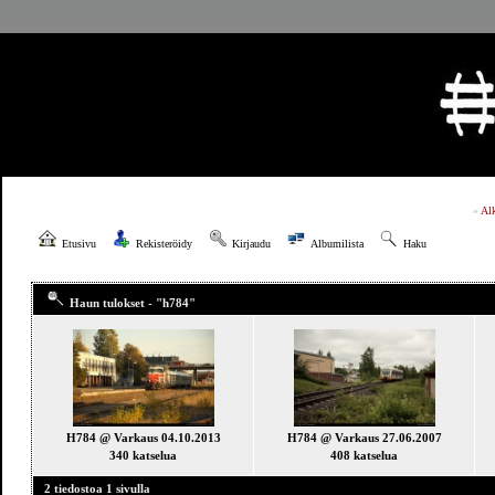
»
Al
Etusivu
Rekisteröidy
Kirjaudu
Albumilista
Haku
Haun tulokset - "h784"
H784 @ Varkaus 04.10.2013
H784 @ Varkaus 27.06.2007
340 katselua
408 katselua
2 tiedostoa 1 sivulla