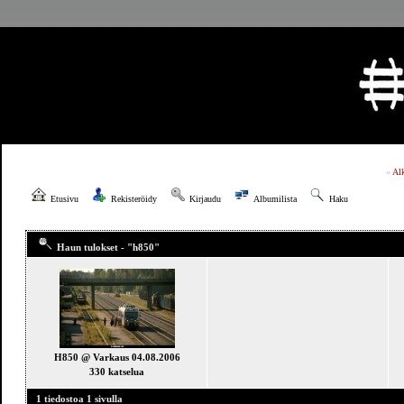
»
Al
Etusivu
Rekisteröidy
Kirjaudu
Albumilista
Haku
Haun tulokset - "h850"
H850 @ Varkaus 04.08.2006
330 katselua
1 tiedostoa 1 sivulla